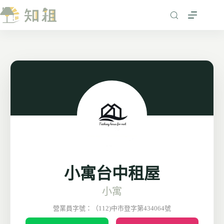
跳
至
主
要
內
容
小寓台中租屋
小寓
營業員字號：（112)中市登字第434064號