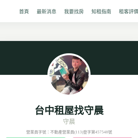
首頁
最新消息
我要找房
知租指南
租客評
台中租屋找守晨
守晨
營業員字號：不動產營業員(113)登字第457548號