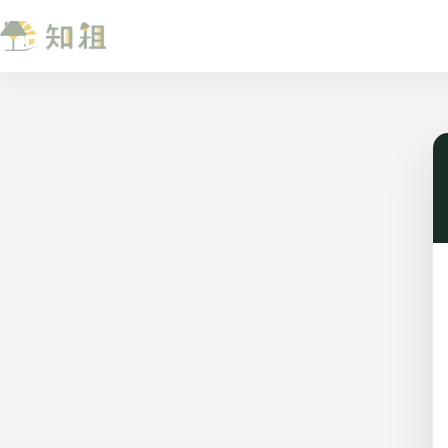
跳
至
主
要
內
容