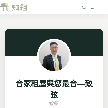
跳
至
主
要
內
容
合家租屋與您最合—致
弦
致弦