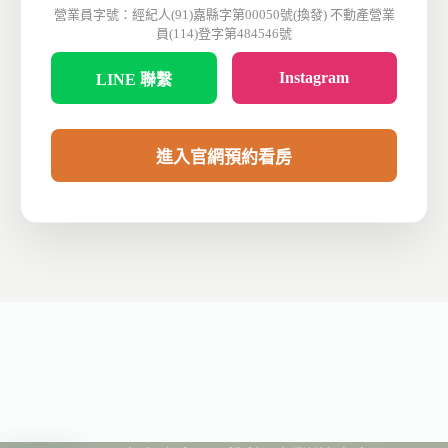
營業員字號：經紀人(91)嘉縣字第00050號(換發) 不動產營業
員(114)登字第484546號
Instagram
LINE 聯繫
進入官網預約看房