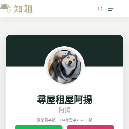
跳
至
主
要
內
容
尋屋租屋阿揚
阿揚
營業員字號：114年登字494209號