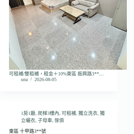
可租補/雙租補，租金＋10%東區 振興路3**…
una
2026-08-05
1房1廳
,
爬梯3樓內
,
可租補
,
獨立洗衣
,
獨
立曬衣
,
子母車
,
傢俱
東區 十甲路3**號