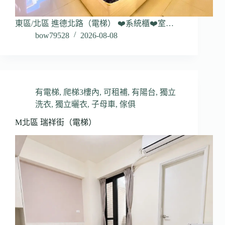
東區/北區 進德北路（電梯） ❤️系統櫃❤️室…
bow79528
2026-08-08
有電梯
,
爬梯3樓內
,
可租補
,
有陽台
,
獨立
洗衣
,
獨立曬衣
,
子母車
,
傢俱
M北區 瑞祥街（電梯）