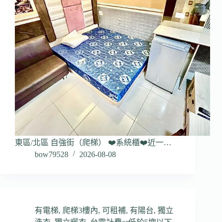
東區/北區 自強街（爬梯） ❤️系統櫃❤️近一…
bow79528
2026-08-08
有電梯
,
爬梯3樓內
,
可租補
,
有陽台
,
獨立