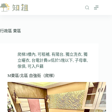
跳
至
主
要
內
行政區
東區
容
爬梯3樓內
,
可租補
,
有陽台
,
獨立洗衣
,
獨
立曬衣
,
台電計費or低於5塊以下
,
子母車
,
傢俱
,
可入戶籍
M東區/北區 自強街（爬梯）