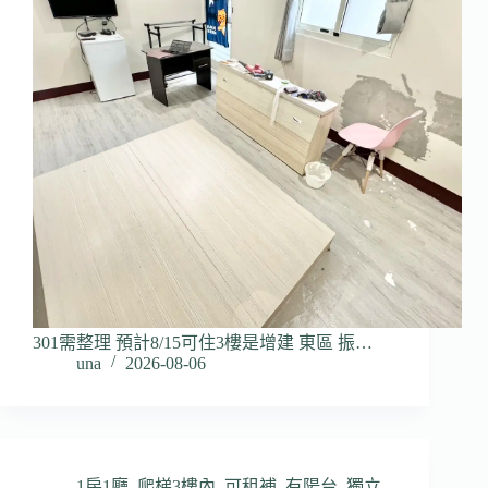
301需整理 預計8/15可住3樓是增建 東區 振…
una
2026-08-06
1房1廳
,
爬梯3樓內
,
可租補
,
有陽台
,
獨立