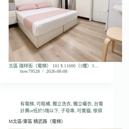
北區 瑞祥街（電梯） 101 $ 11600（1樓）3…
bow79528
2026-08-08
有電梯
,
可租補
,
獨立洗衣
,
獨立曬衣
,
台電
計費or低於5塊以下
,
子母車
,
可養貓
,
傢俱
M北區/東區 精武路（電梯）