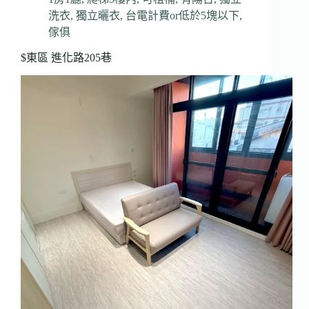
洗衣
,
獨立曬衣
,
台電計費or低於5塊以下
,
傢俱
$東區 進化路205巷