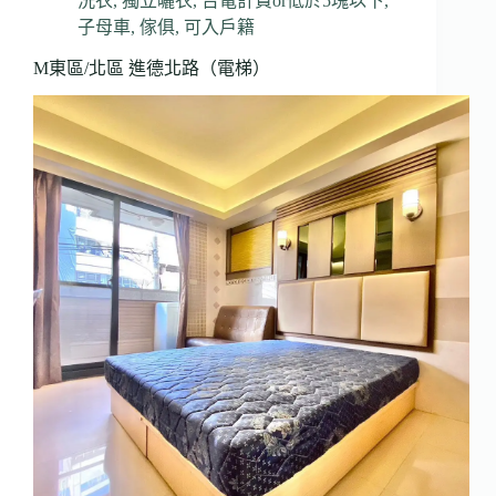
洗衣
,
獨立曬衣
,
台電計費or低於5塊以下
,
子母車
,
傢俱
,
可入戶籍
M東區/北區 進德北路（電梯）