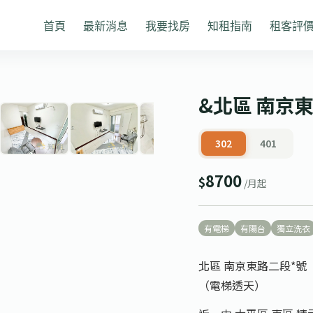
首頁
最新消息
我要找房
知租指南
租客評
1
/ 7
❯
&北區 南京
302
401
8700
$
/月起
有電梯
有陽台
獨立洗衣
北區 南京東路二段*號
（電梯透天）