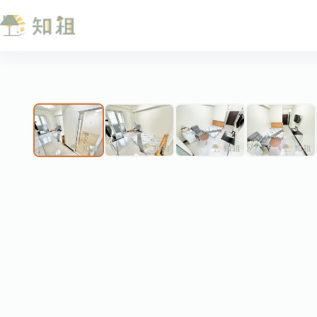
跳
至
主
要
內
❮
容