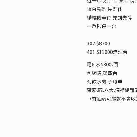
近一中 太平區 東區 精
陽台獨洗 屋況佳
騎樓機車位 先到先停
一戶限停一台
302 $8700
401 $11000流理台
電6 水$300/間
包網路.第四台
有飲水機.子母車
禁菸.寵.八大.沒禮貌難
（有抽菸可能就不會收