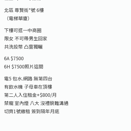
北區 尊賢街*號 6樓
（電梯華廈）
下樓可逛一中商圈
限女 不可帶男生回家
共洗投幣 凸窗獨曬
6A $7500
6H $7500照片這間
電5 包水.網路 無第四台
有飲水機 子母車在頂樓
第二人入住租金+$800/月
禁寵 室內煙 八大 沒禮貌難溝通
切齊1號繳租 簽到隔年月底