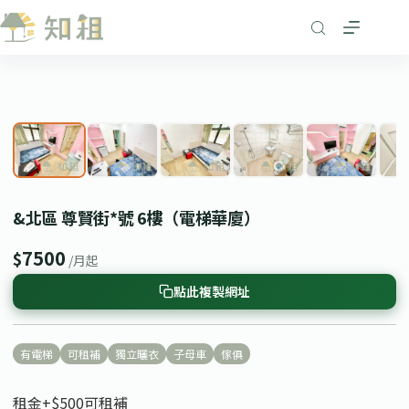
跳
至
主
要
1
/ 6
內
❮
❯
容
&北區 尊賢街*號 6樓（電梯華廈）
7500
$
/月起
點此複製網址
有電梯
可租補
獨立曬衣
子母車
傢俱
租金+$500可租補