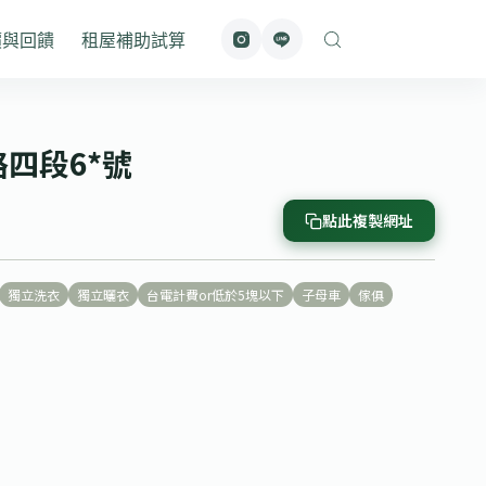
價與回饋
租屋補助試算
路四段6*號
點此複製網址
獨立洗衣
獨立曬衣
台電計費or低於5塊以下
子母車
傢俱
號