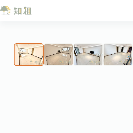
跳
至
主
要
內
❮
容