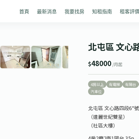
首頁
最新消息
我要找房
知租指南
租客評
1
/ 12
❯
北屯區 文心
48000
$
/月起
4房以上
有電梯
有陽台
汽車位
北屯區 文心路四段6*
（達麗世紀雙星）
（社區大樓）
4房2廳2衛1陽台 35p