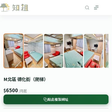
跳
至
主
要
1
/ 6
內
❮
❯
容
M北區 德化街（爬梯）
6500
$
/月起
點此複製網址