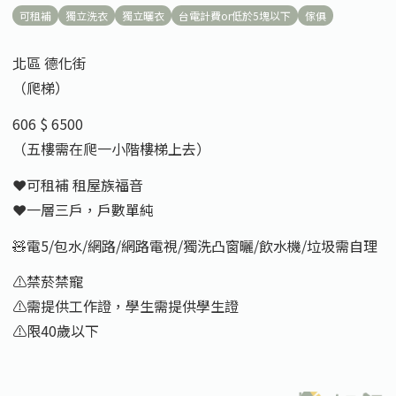
可租補
獨立洗衣
獨立曬衣
台電計費or低於5塊以下
傢俱
北區 德化街
（爬梯）
606 $ 6500
（五樓需在爬一小階樓梯上去）
❤️可租補 租屋族福音
❤️一層三戶，戶數單純
🧸電5/包水/網路/網路電視/獨洗凸窗曬/飲水機/垃圾需自理
⚠️禁菸禁寵
⚠️需提供工作證，學生需提供學生證
⚠️限40歲以下