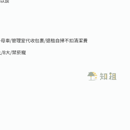
可以談
子母車/管理室代收包裹/退租自掃不扣清潔費
/8大/禁菸寵