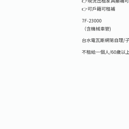
👉️現況出租家具藥補
👉️可戶籍可租補
7F-23000
（含機械車管)
台水電瓦斯網第自理/
不租給一個人/60歲以上