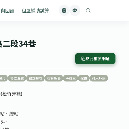
價與回饋
租屋補助試算
路二段34巷
點此複製網址
陽台
獨立洗衣
獨立曬衣
有管理員
子母車
傢俱
可入戶籍
(松竹芳苑)
運站、總站
25坪