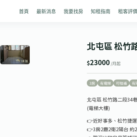
首頁
最新消息
我要找房
知租指南
租客評
1
/ 5
❯
北屯區 松竹
23000
$
/月起
3房
有電梯
可租補
有
北屯區 松竹路二段34巷
(電梯大樓)
👉️近好事多、松竹捷
👉️3房2廳2衛2陽台 約