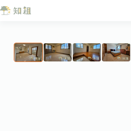
跳
至
主
要
內
❮
容