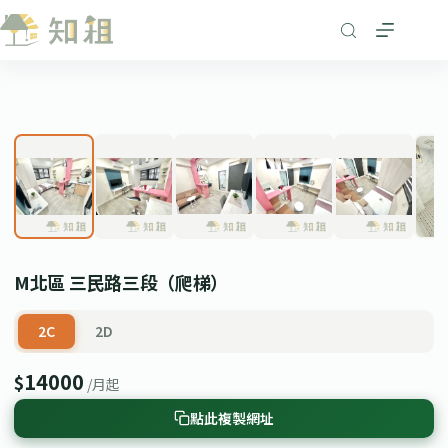
跳
至
主
要
1
/ 6
內
❮
❯
容
M北區 三民路三段（爬梯）
2C
2D
14000
$
/月起
點此複製網址