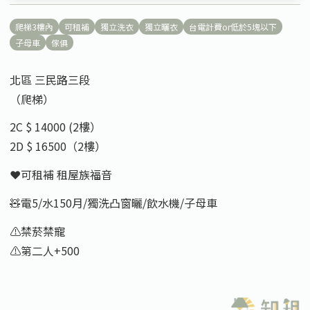
爬梯3樓內
可租補
獨立洗衣
獨立曬衣
台電計費or低於5塊以下
子母車
傢俱
北區 三民路三段
（爬梯）
2C $ 14000 (2樓）
2D $ 16500（2樓）
❤️可租補 租屋族福音
🧸電5/水150月/獨洗凸窗曬/飲水機/子母車
⚠️禁菸禁寵
⚠️第二人+500