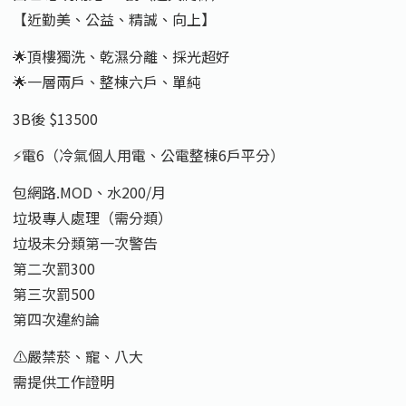
【近勤美、公益、精誠、向上】
🌟頂樓獨洗、乾濕分離、採光超好
🌟一層兩戶、整棟六戶、單純
3B後 $13500
⚡️電6（冷氣個人用電、公電整棟6戶平分）
包網路.MOD、水200/月
垃圾專人處理（需分類）
垃圾未分類第一次警告
第二次罰300
第三次罰500
第四次違約論
⚠️嚴禁菸、寵、八大
需提供工作證明