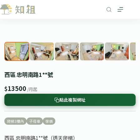
跳
至
主
要
1
/ 8
內
❮
❯
容
西區 忠明南路1**號
13500
$
/月起
點此複製網址
爬梯3樓內
子母車
傢俱
西區 忠明南路1**號（透天爬梯）