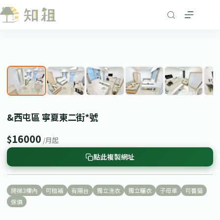
跳
至
主
要
1
/ 8
內
❮
❯
容
&西屯區 寧夏東二街*號
16000
$
/月起
點此複製網址
爬梯3樓內
可租補
有陽台
獨立洗衣
獨立曬衣
子母車
可養貓
傢俱