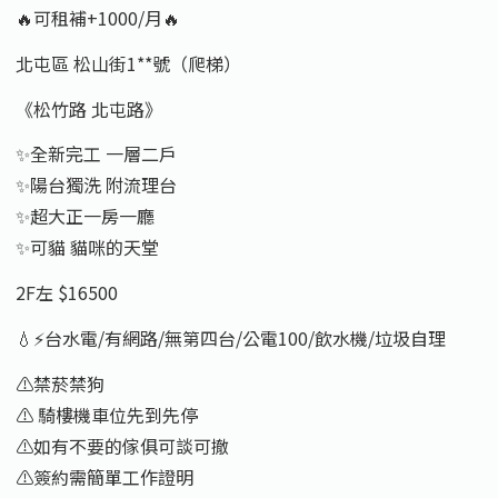
🔥可租補+1000/月🔥
北屯區 松山街1**號（爬梯）
《松竹路 北屯路》
✨全新完工 一層二戶
✨陽台獨洗 附流理台
✨超大正一房一廳
✨可貓 貓咪的天堂
2F左 $16500
💧⚡️台水電/有網路/無第四台/公電100/飲水機/垃圾自理
⚠️禁菸禁狗
⚠️ 騎樓機車位先到先停
⚠️如有不要的傢俱可談可撤
⚠️簽約需簡單工作證明