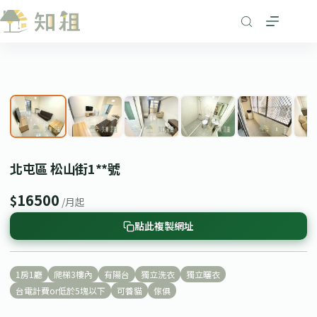
跳
至
主
要
1
/ 8
內
❮
❯
容
北屯區 松山街1**號
16500
$
/月起
點此複製網址
1房1廳
爬梯3樓內
有陽台
獨立洗衣
獨立曬衣
台電計費or低於5塊以下
可養貓
傢俱