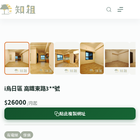
跳
至
主
要
1
/ 9
內
❮
❯
容
i烏日區 高鐵東路3**號
26000
$
/月起
點此複製網址
有電梯
傢俱