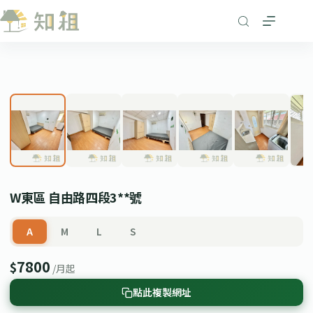
跳
至
主
要
1
/ 7
內
❮
❯
容
W東區 自由路四段3**號
A
M
L
S
7800
$
/月起
點此複製網址