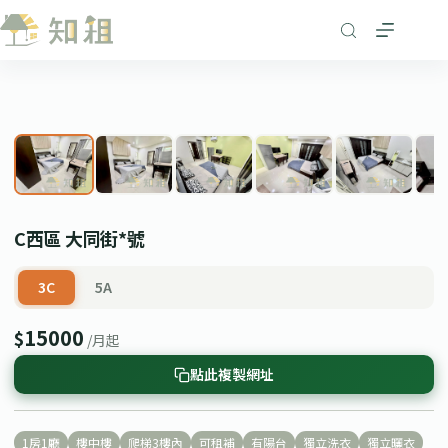
跳
至
主
要
1
/ 8
內
❮
❯
容
C西區 大同街*號
3C
5A
15000
$
/月起
點此複製網址
1房1廳
樓中樓
爬梯3樓內
可租補
有陽台
獨立洗衣
獨立曬衣