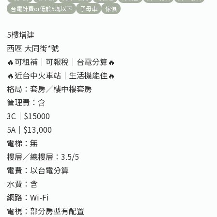
台電計費or低於5塊以下
子母車
傢俱
5樓增建
西區 大同街*號
🔥可租補｜可報稅｜台電分算🔥
🔥近台中火車站｜生活機能佳🔥
格局：套房／樓中樓套房
管理費：含
3C｜$15000
5A｜$13,000
電梯：無
樓層／總樓層：3.5/5
電費：以台電分算
水費：含
網路：Wi-Fi
電視：部分房型有配置