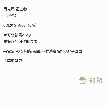
西屯區 福上巷
（爬梯）
6號房 $ 5900（6樓）
❤️可租補需AB約
❤️管理員可代收包裹
🧸電5/包水/網路/第四台/共洗曬/飲水機/子母車
⚠️禁菸禁寵