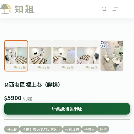
跳
至
主
要
1
/ 5
內
❮
❯
容
M西屯區 福上巷（爬梯）
5900
$
/月起
點此複製網址
可租補
台電計費or低於5塊以下
有管理員
子母車
傢俱