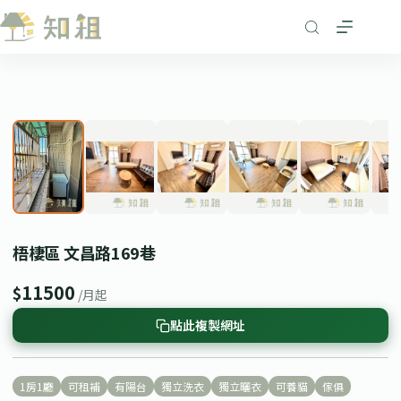
跳
至
主
要
1
/ 8
內
❮
❯
容
梧棲區 文昌路169巷
11500
$
/月起
點此複製網址
1房1廳
可租補
有陽台
獨立洗衣
獨立曬衣
可養貓
傢俱