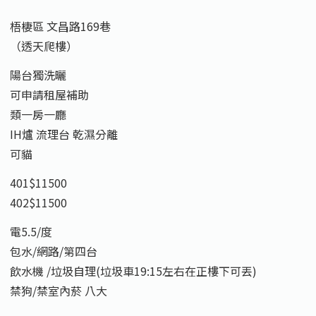
梧棲區 文昌路169巷
（透天爬樓）
陽台獨洗曬
可申請租屋補助
類一房一廳
IH爐 流理台 乾濕分離
可貓
401$11500
402$11500
電5.5/度
包水/網路/第四台
飲水機 /垃圾自理(垃圾車19:15左右在正樓下可丟)
禁狗/禁室內菸 八大