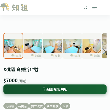
跳
至
主
要
1
/ 7
內
❮
❯
容
&北區 育樂街1*號
7000
$
/月起
點此複製網址
可租補
有陽台
獨立洗衣
獨立曬衣
傢俱