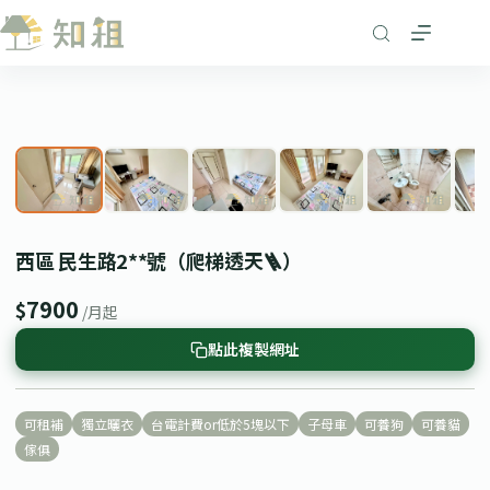
跳
至
主
要
1
/ 6
內
❮
❯
容
西區 民生路2**號（爬梯透天🪜）
7900
$
/月起
點此複製網址
可租補
獨立曬衣
台電計費or低於5塊以下
子母車
可養狗
可養貓
傢俱