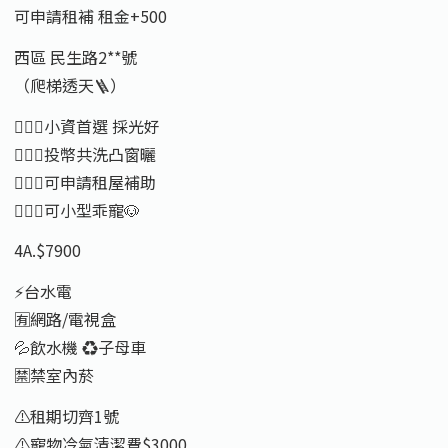
可申請租補 租金+500
西區 民生路2**號
（爬梯透天🪜）
🙋🏻‍♂️小資首選 採光好
🙋🏻‍♂️投幣共洗凸窗曬
🙋🏻‍♂️可申請租屋補助
🙋🏻‍♂️可小型乖寵🐶
4A.$7900
⚡️台水電
🈶️網路/電視盒
💦飲水機 ♻️子母車
🈲️禁室內菸
⚠️租期切齊1號
⚠️寵物冷氣清潔費$3000