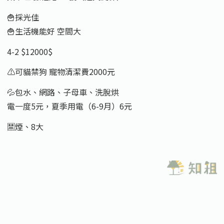
🍟採光佳
🍟生活機能好 空間大
4-2 $12000$
⚠️可貓禁狗 寵物清潔費2000元
💦包水、網路、子母車、洗脫烘
電一度5元，夏季用電（6-9月）6元
🈲煙、8大