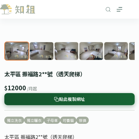
跳
至
主
要
1
/ 8
內
❮
❯
容
太平區 振福路2**號（透天爬梯）
12000
$
/月起
點此複製網址
獨立洗衣
獨立曬衣
子母車
可養貓
傢俱
太平區 振福路2**號（透天爬梯）