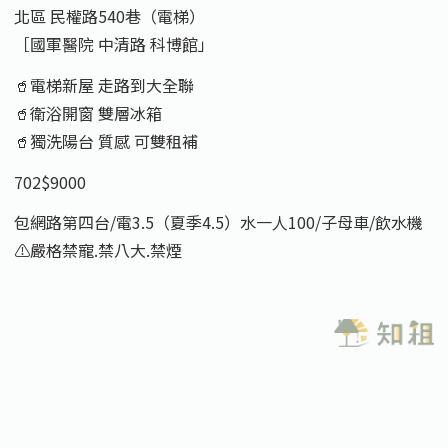
北區 民權路540巷（電梯）
［國軍醫院 中清路 科博館」
🥤電梯新屋 走路到大全聯
🥤衛浴開窗 雙層冰箱
🥤獨洗陽台 質感 可雙租補
702$9000
包網路第四台/電3.5（夏季4.5）水一人100/子母車/飲水機
⚠️嚴格禁寵.禁八大.禁煙