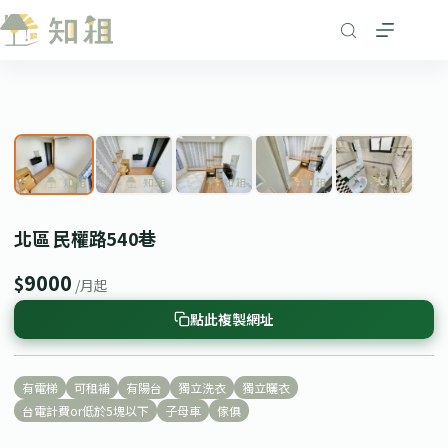
跳
至
主
要
1
/ 5
內
❮
❯
容
北區 民權路540巷
9000
$
/月起
點此複製網址
有電梯
可租補
有陽台
獨立洗衣
獨立曬衣
台電計費or低於5塊以下
子母車
傢俱