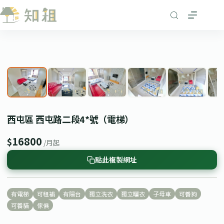
跳
至
主
要
1
/ 8
內
❮
❯
容
西屯區 西屯路二段4*號（電梯）
16800
$
/月起
點此複製網址
有電梯
可租補
有陽台
獨立洗衣
獨立曬衣
子母車
可養狗
可養貓
傢俱