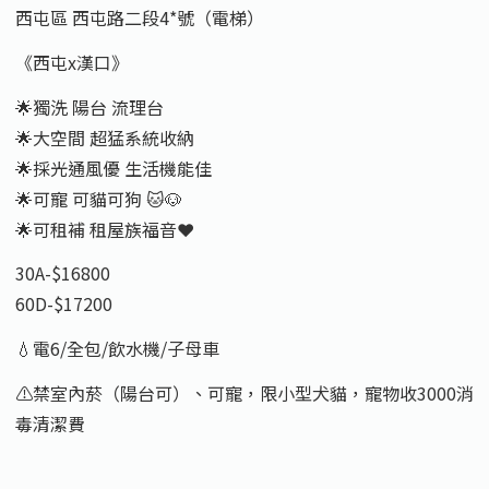
西屯區 西屯路二段4*號（電梯）
《西屯x漢口》
🌟獨洗 陽台 流理台
🌟大空間 超猛系統收納
🌟採光通風優 生活機能佳
🌟可寵 可貓可狗 🐱🐶
🌟可租補 租屋族福音❤️
30A-$16800
60D-$17200
💧電6/全包/飲水機/子母車
⚠️禁室內菸（陽台可）、可寵，限小型犬貓，寵物收3000消
毒清潔費