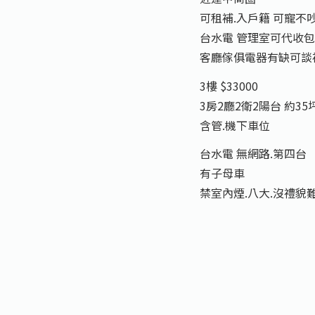
可租補.入戶籍 可寵不
台水電 管理室可代收
客廳傢俱電器有缺可談
3樓 $33000
3房2廳2衛2陽台 約35
含管.機下車位
台水電 無網路.第四台
有子母車
禁室內煙.八大.沒禮貌