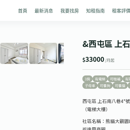
首頁
最新消息
我要找房
知租指南
租客評
1
/ 12
❯
&西屯區 上
33000
$
/月起
3房
有電梯
可租補
有
子母車
可養狗
可養貓
西屯區 上石南八巷4*
（電梯大樓）
社區名稱：熊貓大觀園
近逢甲商圈