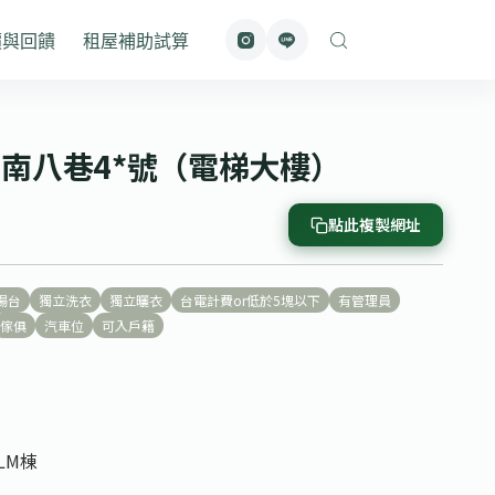
價與回饋
租屋補助試算
石南八巷4*號（電梯大樓）
點此複製網址
陽台
獨立洗衣
獨立曬衣
台電計費or低於5塊以下
有管理員
傢俱
汽車位
可入戶籍
號
LM棟