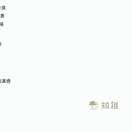
吵臭
包裹
補
坪
難溝通