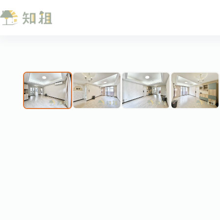
跳
至
主
要
內
❮
容