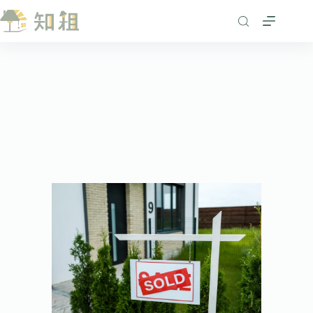
跳
至
主
要
內
容