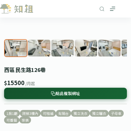
跳
至
主
要
1
/ 8
內
❮
❯
容
西區 民生路126巷
15500
$
/月起
點此複製網址
1房1廳
爬梯3樓內
可租補
有陽台
獨立洗衣
獨立曬衣
子母車
可養貓
傢俱