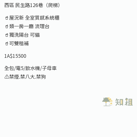
西區 民生路126巷（爬梯）
🥤屋況新 全室質感系統櫃
🥤類一房一廳 流理台
🥤獨洗陽台 可貓
🥤可雙租補
1A$15500
全包/電5/飲水機/子母車
⚠️禁煙.禁八大.禁狗