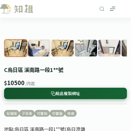
跳
至
主
要
1
/ 7
內
❮
❯
容
C烏日區 溪南路一段1**號
10500
$
/月起
點此複製網址
有電梯
子母車
可養狗
可養貓
傢俱
地點:烏日區 溪南路一段1**號(烏日澄謙