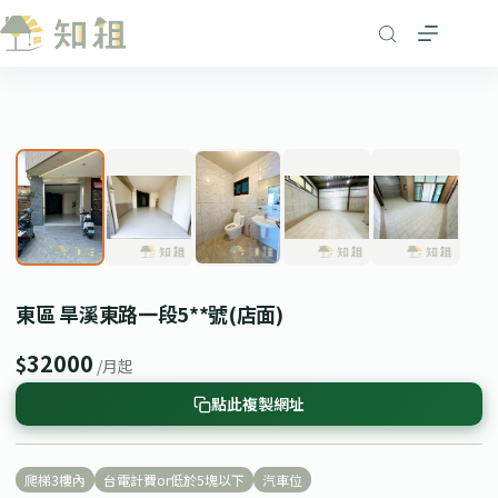
跳
至
主
要
1
/ 5
內
❮
❯
容
東區 旱溪東路一段5**號(店面)
32000
$
/月起
點此複製網址
爬梯3樓內
台電計費or低於5塊以下
汽車位