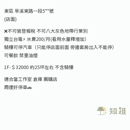
東區 旱溪東路一段5**號
(店面)
❌不可營登報稅 不可八大灰色地帶行業別
獨立台電⚡️ 水費200/月(看用水量釋增加）
騎樓可停汽車（只能停店面前面 旁邊套房出入不能停）
可餐飲 禁重油煙
1F-＄32000 約25坪左右 不含騎樓
適合當工作室 倉庫 團購店
周遭好停車🚗