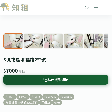
跳
至
主
要
1
/ 7
內
❮
❯
容
&北屯區 和福路2**號
7000
$
/月起
點此複製網址
有電梯
可租補
有陽台
獨立洗衣
獨立曬衣
台電計費or低於5塊以下
子母車
傢俱