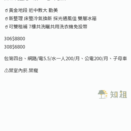
🥤黃金地段 近中教大 勤美
🥤新整理 床墊冷氣換新 採光通風佳 雙層冰箱
🥤可雙租補 7樓共洗曬共用洗衣機免投幣
306$8800
308$6800
包第四台、網路/電5.5/水一人200/月、公電200/月、子母車
⚠️禁室內菸.禁寵