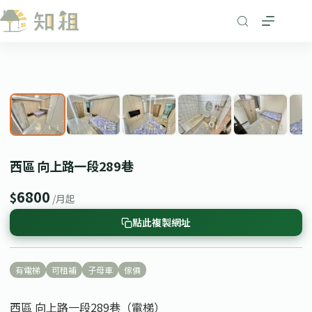
跳
至
主
要
1
/ 8
內
❮
❯
容
西區 向上路一段289巷
6800
$
/月起
點此複製網址
有電梯
可租補
子母車
傢俱
西區 向上路一段289巷（電梯）