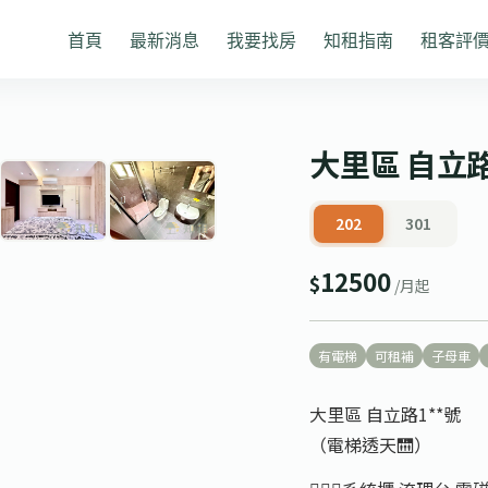
首頁
最新消息
我要找房
知租指南
租客評
1
/ 6
❯
大里區 自立路
202
301
12500
$
/月起
有電梯
可租補
子母車
大里區 自立路1**號
（電梯透天🛗）