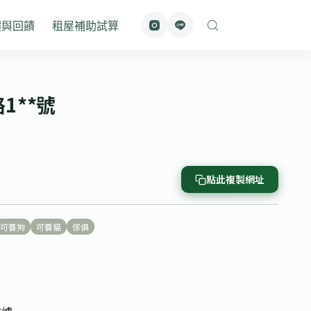
價與回饋
租屋補助試算
1**號
點此複製網址
可養狗
可養貓
傢俱