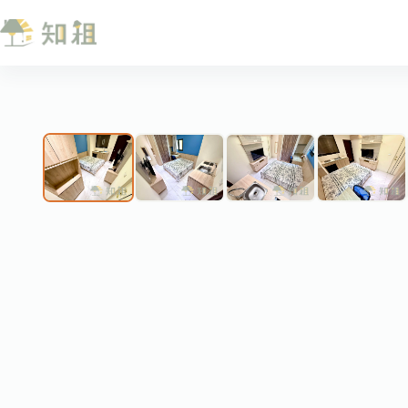
跳
至
主
要
內
❮
容