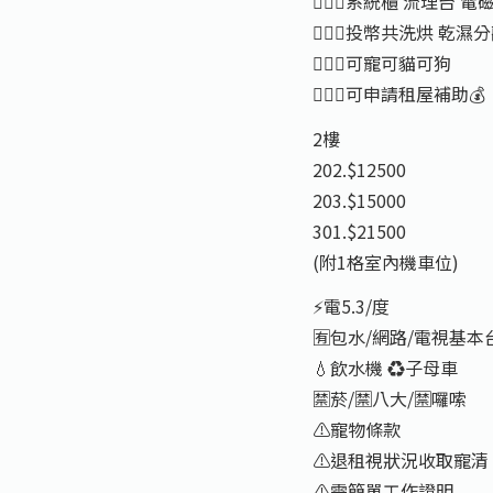
🙋🏻‍♂️系統櫃 流理台 電
🙋🏻‍♂️投幣共洗烘 乾濕
🙋🏻‍♂️可寵可貓可狗
🙋🏻‍♂️可申請租屋補助💰
2樓
202.$12500
203.$15000
301.$21500
(附1格室內機車位)
⚡️電5.3/度
🈶️包水/網路/電視基本
💧飲水機 ♻️子母車
🈲️菸/🈲️八大/🈲️囉嗦
⚠️寵物條款
⚠️退租視狀況收取寵清
⚠️需簡單工作證明