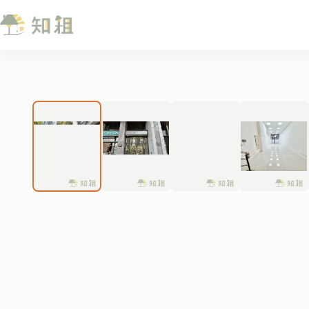
跳
至
主
要
內
❮
容