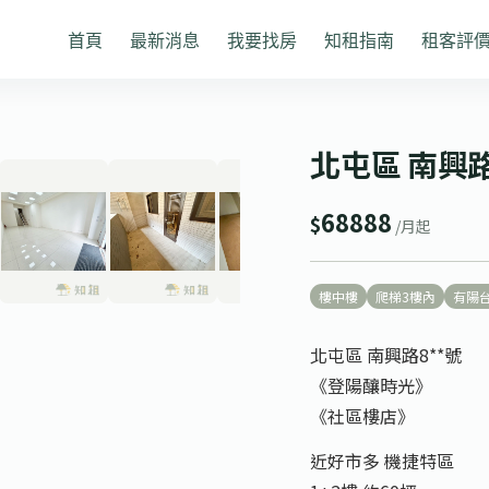
首頁
最新消息
我要找房
知租指南
租客評
1
/ 11
❯
北屯區 南興路
68888
$
/月起
樓中樓
爬梯3樓內
有陽
北屯區 南興路8**號
《登陽釀時光》
《社區樓店》
近好市多 機捷特區