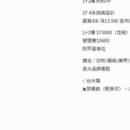
1+2樓 約60坪
1F 4米挑高設計
面寬4米 深13.9米 室
1+2樓 $75000（含稅
管理費$3600
附平面車位
適合：診所/藥局/美甲
各大品牌進駐
✅台水電
✖️禁餐飲（輕食可）