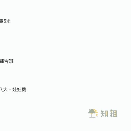
內寬5米
）
/補習班
、八大、娃娃機