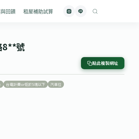
價與回饋
租屋補助試算
8**號
點此複製網址
台
台電計費or低於5塊以下
汽車位