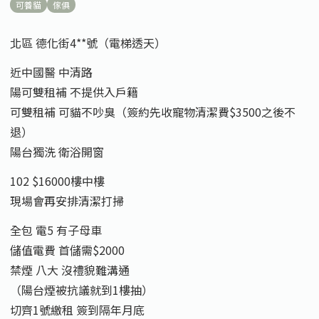
可養貓
傢俱
北區 德化街4**號（電梯透天）
近中國醫 中清路
陽可雙租補 不提供入戶籍
可雙租補 可貓不吵臭（簽約先收寵物清潔費$3500之後不
退）
陽台獨洗 衛浴開窗
102 $16000樓中樓
現場會再安排清潔打掃
全包 電5 有子母車
儲值電費 首儲需$2000
禁煙 八大 沒禮貌難溝通
（陽台煙被抗議就到1樓抽）
切齊1號繳租 簽到隔年月底