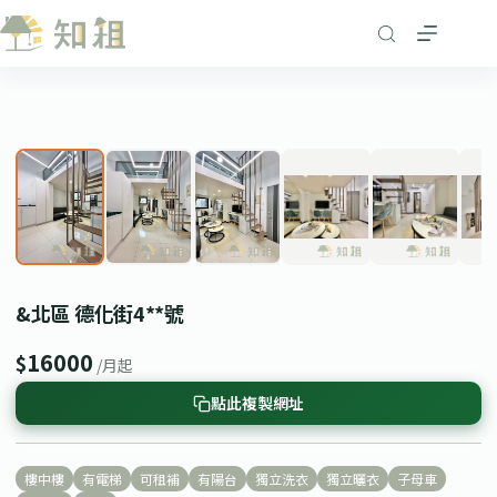
跳
至
主
要
1
/ 8
內
❮
❯
容
&北區 德化街4**號
16000
$
/月起
點此複製網址
樓中樓
有電梯
可租補
有陽台
獨立洗衣
獨立曬衣
子母車