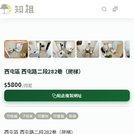
跳
至
主
要
1
/ 8
內
❮
❯
容
西屯區 西屯路二段282巷（爬梯）
5800
$
/月起
點此複製網址
可租補
子母車
可養狗
可養貓
傢俱
西屯區 西屯路二段282巷（爬梯）