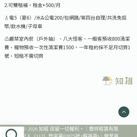
2.可雙租補，租金+500/月
💧電5（夏6）/水&公電200/包網路/第四台自理/共洗免投
幣/飲水機/子母車
⚠️嚴禁室內菸（戶外抽）、八大怪客、一般客預收800清潔
費，寵物預收一次性清潔費1500，一年租約採不足月切齊1
號，短租不需切齊
Copyright © 2026 知租 保留一切權利。｜豐祥租賃有限
公司｜經紀人（112）登字第02075號 (蘇英豪)｜營業員