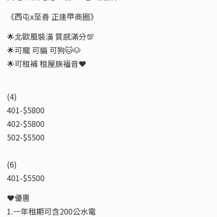
《西屯x至善 正逢甲商圈》
🌟北歐風裝潢 質感滿分💯
🌟可寵 可貓 可狗🐱🐶
🌟可租補 租屋族福音❤️
(4)
401-$5800
402-$5800
502-$5500
(6)
401-$5500
❤️優惠
1.一年租期可含200公水電