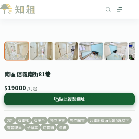
跳
至
主
要
1
/ 7
內
❮
❯
容
南區 信義南街81巷
19000
$
/月起
點此複製網址
2房
有電梯
有陽台
獨立洗衣
獨立曬衣
台電計費or低於5塊以下
有管理員
子母車
可養貓
傢俱