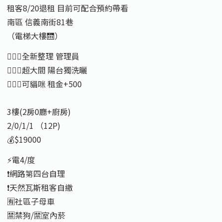
租客8/20退租 目前可配合預約帶看
南區 信義南街81巷
（電梯大樓🛗）
🙋🏻‍♂️全新整理 管理員
🙋🏻‍♂️超大間 陽台獨洗曬
🙋🏻‍♂️可貓咪 租金+500
3樓(2房0廳+廚房)
2/0/1/1 （12P)
💰$19000
⚡️電4/度
❗️網路第四台自理
❗️天然瓦斯租客自繳
🈶️社區子母車
🈲️禁狗/🈲️室內菸