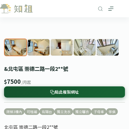
跳
至
主
要
1
/ 5
內
❮
❯
容
&北屯區 崇德二路一段2**號
7500
$
/月起
點此複製網址
爬梯3樓內
可租補
有陽台
獨立洗衣
獨立曬衣
子母車
傢俱
北屯區 崇德二路一段2**號