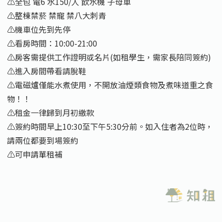
⚠️全包 電6 水150/人 飲水機 子母車
⚠️整棟禁菸 禁寵 禁八大刺青
⚠️機車位先到先停
⚠️看房時間：10:00-21:00
⚠️房客需提供工作證明或名片(如租學生，需家長陪同簽約)
⚠️進入房間帶看請脫鞋
⚠️電磁爐僅能水煮使用，不開放油煙類食物及煮味道重之食
物！！
⚠️租金一律歸到月初繳款
⚠️簽約時間早上10:30至下午5:30分前。如入住者為2位時，
請兩位都要到場簽約
⚠️可申請單租補