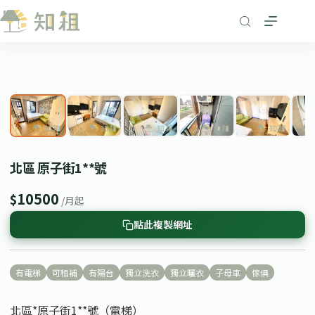
跳
至
主
要
1
/ 8
內
❮
❯
容
北區 原子街1**號
10500
$
/月起
點此複製網址
有電梯
可租補
有陽台
獨立洗衣
獨立曬衣
子母車
傢俱
北區*原子街1**號（電梯）